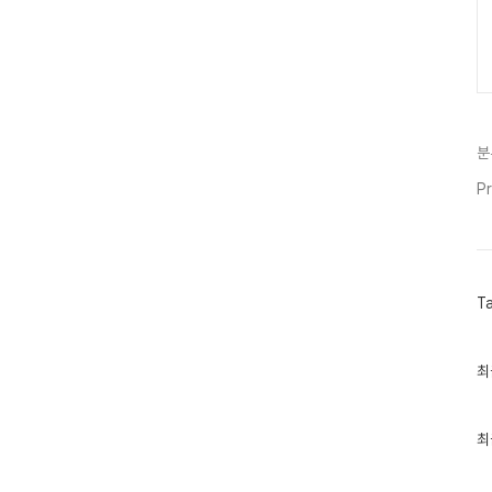
분
Pr
T
최
최
근
글
과
인
최
기
글